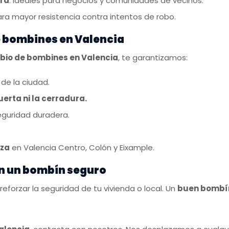
tra
: Ideales para negocios y comunidades de vecinos.
Para mayor resistencia contra intentos de robo.
e bombines en Valencia
io de bombines en Valencia
, te garantizamos:
de la ciudad.
uerta ni la cerradura.
guridad duradera.
nza
en Valencia Centro, Colón y Eixample.
on un bombín seguro
forzar la seguridad de tu vivienda o local. Un
buen bombín