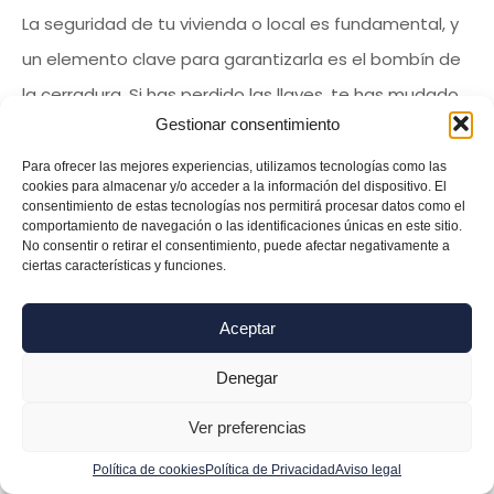
La seguridad de tu vivienda o local es fundamental, y
un elemento clave para garantizarla es el bombín de
la cerradura. Si has perdido las llaves, te has mudado
Gestionar consentimiento
a una nueva casa o simplemente quieres mejorar la
protección de tu puerta, el
cambio de bombines en
Para ofrecer las mejores experiencias, utilizamos tecnologías como las
cookies para almacenar y/o acceder a la información del dispositivo. El
Valencia
es la mejor opción. Nuestro equipo de
consentimiento de estas tecnologías nos permitirá procesar datos como el
comportamiento de navegación o las identificaciones únicas en este sitio.
cerrajeros ofrece este servicio en toda la ciudad,
No consentir o retirar el consentimiento, puede afectar negativamente a
ciertas características y funciones.
incluyendo
Centro, Colón y Eixample
, con atención
rápida y profesional.
Aceptar
¿Cuándo es necesario cambiar el
bombín de la cerradura?
Denegar
Un bombín desgastado o inseguro puede poner en
Ver preferencias
riesgo la protección de tu vivienda o negocio. Aquí te
Política de cookies
Política de Privacidad
Aviso legal
dejamos algunas razones por las que deberías