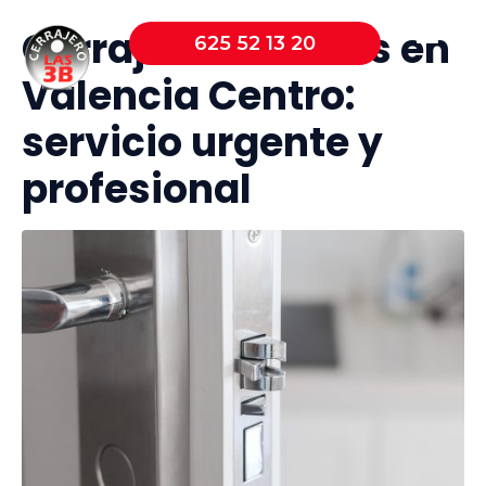
Cerrajero 24 horas en
625 52 13 20
Valencia Centro:
servicio urgente y
profesional