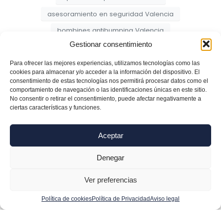
asesoramiento en seguridad Valencia
bombines antibumping Valencia
Gestionar consentimiento
cambio de bombines de seguridad Valencia
cambio de bombines Valencia
Para ofrecer las mejores experiencias, utilizamos tecnologías como las
cookies para almacenar y/o acceder a la información del dispositivo. El
cambio de cerraduras Valencia
consentimiento de estas tecnologías nos permitirá procesar datos como el
comportamiento de navegación o las identificaciones únicas en este sitio.
cerraduras de alta seguridad Valencia
No consentir o retirar el consentimiento, puede afectar negativamente a
ciertas características y funciones.
cerraduras electrónicas Valencia
cerrajería 24 horas Valencia
Aceptar
cerrajería integral Valencia
Denegar
cerrajería para empresas Valencia
cerrajería profesional Colón Valencia
Ver preferencias
cerrajería profesional Eixample Valencia
Política de cookies
Política de Privacidad
Aviso legal
cerrajería profesional Valencia