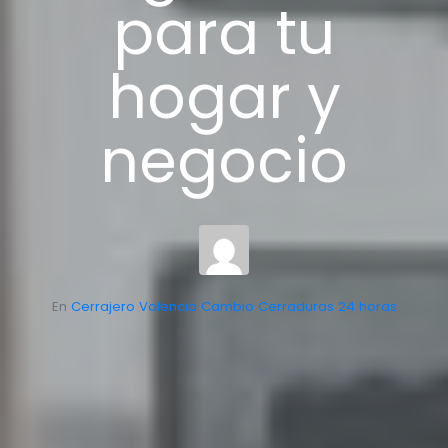
para tu
hogar y
negocio
En
Cerrajero Valencia Cambio Cerraduras 24 horas